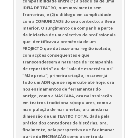
compatibilidade entre (1) a pesquisa de uma
falar sobre o impacto das indústrias e da
IDEIA DE TEATRO, num movimento sem
economia no mundo, que isso comece na
própria forma como nos propomos contar
fronteiras, e (2) o diálogo em cumplicidade
esta história.
com a COMUNIDADE do seu contexto: a Beira
Interior. O surgimento da companhia parte
da iniciativa de um colectivo de profissionais
FICHA ARTÍSTICA
que identificava a premência de um
Encenação e Dramaturgia: Tiago Poiares em
co-criação com António Rebelo, Joana Poejo
PROJECTO que dotasse uma região isolada,
e Samuel Querido (fase Projecto Pedagógico
com acções consequentes e que
Ver-Fazer) / Interpretação: António Rebelo e
transcendessem a natureza de “companhia
Joana Poejo / Desenho e operação de Luz:
de reportório” ou de “sala de espectáculos”.
Pedro Fino / Espaço Cénico e Figurinos: ESTE
“Mãe preta”, primeira criação, inscreve já
– Estação Teatral / Design gráfico: Jorge
Portugal – Puretugal / Assistência de
todo um ADN que se repercute até hoje, ora
Produção: Elisabete Rito / Direção de
nos ensinamentos de ferramentas do
Produção: Alexandre
antigo, como a MÁSCARA, ora na inspiração
em teatros tradicionais/populares, como a
manipulação de marionetas, ora ainda na
dimensão de um TEATRO TOTAL dada pela
VIRAR DO AVESSO
prática dos contadores de histórias, ora,
ESTE · Estação Teatral
finalmente, pela perspectiva que faz imanar
a arte da ENCENAÇÃO como o centro da
28 de Setembro