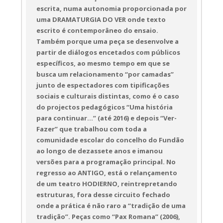
escrita, numa autonomia proporcionada por
Cine Teatro dos Bombeiros de 
Vila Praia de Âncora
uma DRAMATURGIA DO VER onde texto
16:00
escrito é contemporâneo do ensaio.
Também porque uma peça se desenvolve a
Duração: 50'
partir de diálogos encetados com públicos
Faixa Etária: M/12
específicos, ao mesmo tempo em que se
busca um relacionamento “por camadas”
junto de espectadores com tipificações
sociais e culturais distintas, como é o caso
do projectos pedagógicos “Uma história
para continuar...” (até 2016) e depois “Ver-
Fazer” que trabalhou com toda a
comunidade escolar do concelho do Fundão
ao longo de dezassete anos e imanou
versões para a programação principal. No
regresso ao ANTIGO, está o relançamento
de um teatro HODIERNO, reintrepretando
estruturas, fora desse circuito fechado
onde a prática é não raro a “tradição de uma
tradição”. Peças como “Pax Romana” (2006),