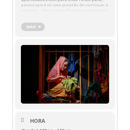
parece que é só uma questão de continuar a
comprar… Mas o que influencia realmente as
nossas escolhas? E que diferença faz para o
mundo se eu comprar só mais uma coisa?
Das mãos que colhem às que cosem, das
MAIS
máquinas que produzem às que embalam e
transportam, dos impulsos às necessidades
daqueles que usam, o ciclo tem de ser virado
do avesso para o podermos conhecer. “Virar
do avesso” convida-nos a seguir as histórias
por trás das etiquetas, os caminhos
secretos das roupas e o destino
surpreendente do que descartamos.
Este espetáculo é uma criação baseada no
projeto pedagógico Ver-Fazer de 2023/2024,
onde as inquietações e ideias de miúdos e
graúdos sobre o tema, contribuíram para a
dramaturgia.
HORA
Num espetáculo que pretende refletir sobre
o consumismo e o desperdício a partir da