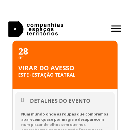
Skip
to
content
SETEMBRO, 2025
28
SET
VIRAR DO AVESSO
ESTE · ESTAÇÃO TEATRAL
DETALHES DO EVENTO
Num mundo onde as roupas que compramos
aparecem quase por magia e desaparecem
num piscar de olhos sem que nos
apercebamos bem para onde foram parar,