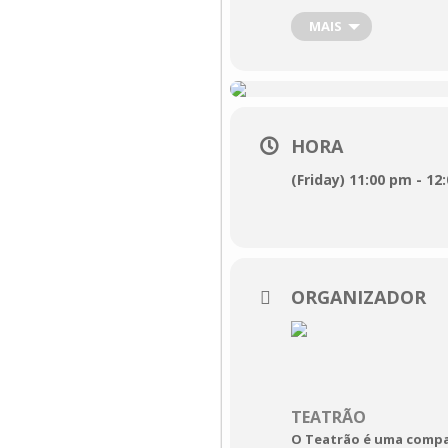
território de resistê
MAIS
diferentes papéis qu
auto-reconhecimento. 
prostituta de Franca
HORA
Psicotronics
Música na Tabacar
(Friday) 11:00 pm - 12
28 de outubro

OMT_ Oficina Muni
23h00

ORGANIZADOR
Duração:
 01h00
TEATRÃO
O Teatrão é uma compan