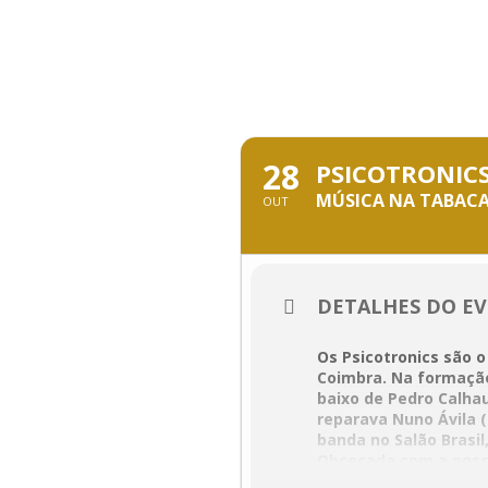
Skip
to
content
OUTUBRO, 2
28
PSICOTRONIC
MÚSICA NA TABACA
OUT
DETALHES DO E
Os Psicotronics são o
Coimbra. Na formação
baixo de Pedro Calhau
reparava Nuno Ávila 
banda no Salão Brasil
Obcecada com a possi
workshop de teatro i