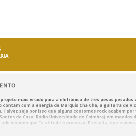
022
S
RIA
VENTO
 projeto mais virado para a eletrónica de três pesos pesados
 contam com a energia de Marquis Cha Cha, a guitarra de Vi
. Talvez seja por isso que alguns contornos rock acabem por v
(Santos da Casa, Rádio Universidade de Coimbra) em meados 
, adicionando que “a atitude é provocar. E resulta, que o povo 
bilidade de interpretar diferentes papéis, uma paciente com
ntitulado “Crear”. O teatro permite- lhe estabelecer um outr