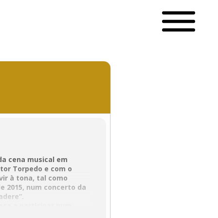
 da cena musical em
ctor Torpedo e com o
ir à tona, tal como
de 2015, num concerto da
adere”.
eça a participar num
o tempo e espaço, um