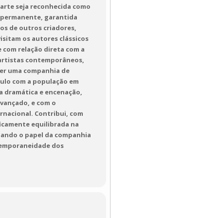
 arte seja reconhecida como
e permanente, garantida
los de outros criadores,
isitam os autores clássicos
 com relação direta com a
 artistas contemporâneos,
 ser uma companhia de
culo com a população em
ita dramática e encenação,
avançado, e com o
nacional. Contribui, com
ficamente equilibrada na
rmando o papel da companhia
ntemporaneidade dos