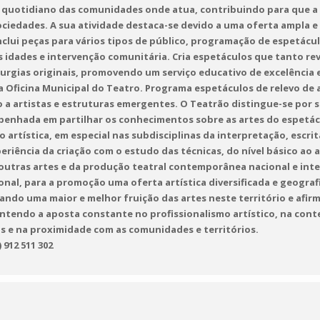
 quotidiano das comunidades onde atua, contribuindo para que a
sociedades. A sua atividade destaca-se devido a uma oferta ampla 
nclui peças para vários tipos de público, programação de espetácu
 idades e intervenção comunitária. Cria espetáculos que tanto rev
gias originais, promovendo um serviço educativo de excelência e
a Oficina Municipal do Teatro. Programa espetáculos de relevo de
 a artistas e estruturas emergentes. O Teatrão distingue-se por
enhada em partilhar os conhecimentos sobre as artes do espetá
ão artística, em especial nas subdisciplinas da interpretação, escr
iência da criação com o estudo das técnicas, do nível básico ao 
tras artes e da produção teatral contemporânea nacional e inter
ional, para a promoção uma oferta artística diversificada e geogra
ando uma maior e melhor fruição das artes neste território e afi
antendo a aposta constante no profissionalismo artístico, na co
 e na proximidade com as comunidades e territórios.
) 912 511 302