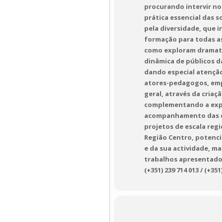
procurando intervir no
prática essencial das 
pela diversidade, que i
formação para todas as
como exploram dramatur
dinâmica de públicos d
dando especial atenção
atores-pedagogos, emp
geral, através da criaç
complementando a exper
acompanhamento das ou
projetos de escala reg
Região Centro, potenci
e da sua actividade, m
trabalhos apresentados
(+351) 239 714 013 / (+351