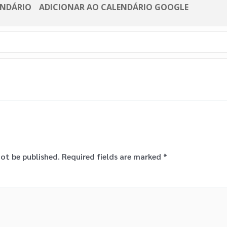
ENDÁRIO
ADICIONAR AO CALENDÁRIO GOOGLE
radouro Portas do Sol 

ha [Teatro] 

not be published.
Required fields are marked
*
tical]

aria

sica]
