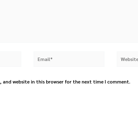
do Sol 

 . Fernanda Canaud

Email*
Website
irco Contemporâneo]

 and website in this browser for the next time I comment.
Contemporâneo]



o 
