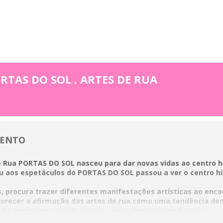
RTAS DO SOL . ARTES DE RUA
VENTO
e Rua PORTAS DO SOL nasceu para dar novas vidas ao centro h
iu aos espetáculos do PORTAS DO SOL passou a ver o centro h
 procura trazer diferentes manifestações artísticas ao encon
orecer a afirmação das artes de rua como uma tendência de
e gerar uma atitude criativa, inovadora e reivindicativa.
 espaço aberto e livre, onde todos estão convidados a entra