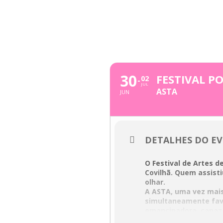
Skip
to
content
JUNHO, 2022
30
FESTIVAL PO
02
JUL
ASTA
JUN
DETALHES DO E
O Festival de Artes d
Covilhã. Quem assist
olhar.
A ASTA, uma vez mais,
simultaneamente fav
emancipadora, capaz d
O PORTAS DO SOL é um