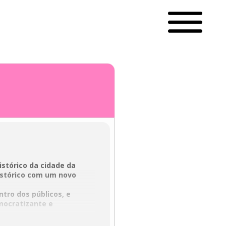
istórico da cidade da
istórico com um novo
tro dos públicos, e
mocratizante e
r, onde todos são bem-