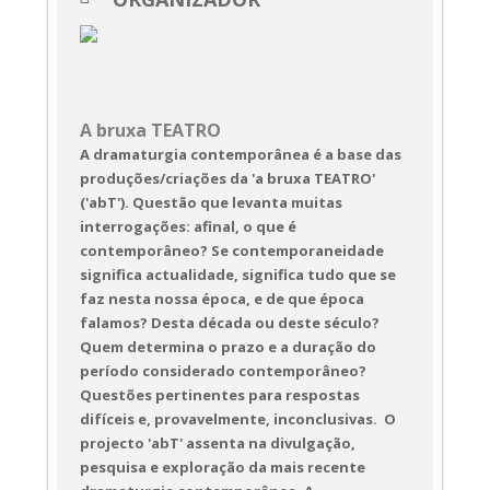
Panorama Alterno
 (Estreia 
Absoluta)

a bruxa TEATRO 

A bruxa TEATRO
A dramaturgia contemporânea é a base das
23 a 25 de março

produções/criações da 'a bruxa TEATRO'
a bruxa TEATRO . Évora

('abT'). Questão que levanta muitas
interrogações: afinal, o que é
Entrada Livre
contemporâneo? Se contemporaneidade
significa actualidade, significa tudo que se
Faixa Etária:
 M/14

faz nesta nossa época, e de que época
Espetáculo inserido na call do 
falamos? Desta década ou deste século?
Quem determina o prazo e a duração do
período considerado contemporâneo?
Questões pertinentes para respostas
difíceis e, provavelmente, inconclusivas. ​ O
projecto 'abT' assenta na divulgação,
pesquisa e exploração da mais recente