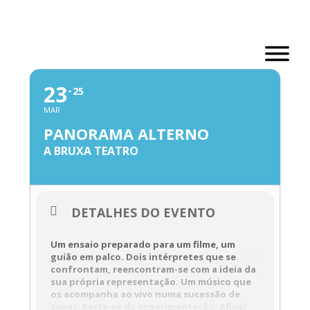
Skip
to
content
MARÇO, 2023
23
25
MAR
PANORAMA ALTERNO
A BRUXA TEATRO
DETALHES DO EVENTO
Um ensaio preparado para um filme, um
guião em palco. Dois intérpretes que se
confrontam, reencontram-se com a ideia da
sua própria representação. Um músico que
os acompanha ao vivo numa sucessão de
cenas. Parte-se da experimentação. Afinal,