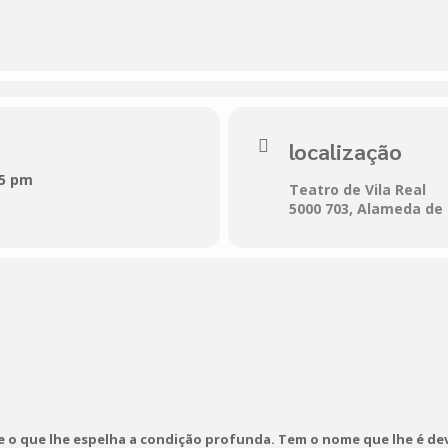
a de um Espantalho” é uma aventura pelo universo marinho que
no fundo do mar, unindo os seus habitantes na procura de u
tória de um Espantalho
localização
15 pm
Teatro de Vila Real
5000 703, Alameda de
eal
0 000
ra@teatrodevilareal.com 
3
e o que lhe espelha a condição profunda. Tem o nome que lhe é de