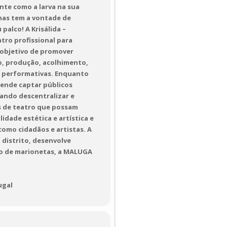
nte como a larva na sua
 mas tem a vontade de
palco! A Krisálida –
tro profissional para
 objetivo de promover
ão, produção, acolhimento,
 e performativas. Enquanto
tende captar públicos
rando descentralizar e
os de teatro que possam
idade estética e artística e
omo cidadãos e artistas. A
 distrito, desenvolve
tro de marionetas, a MALUGA
ugal