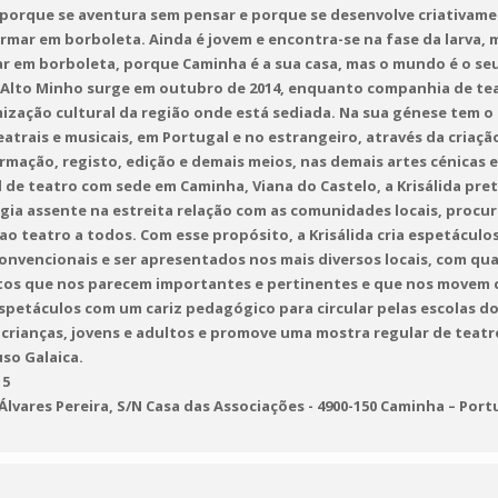
 porque se aventura sem pensar e porque se desenvolve criativame
formar em borboleta. Ainda é jovem e encontra-se na fase da larva,
r em borboleta, porque Caminha é a sua casa, mas o mundo é o seu 
 Alto Minho surge em outubro de 2014, enquanto companhia de tea
mização cultural da região onde está sediada. Na sua génese tem o
teatrais e musicais, em Portugal e no estrangeiro, através da criaç
formação, registo, edição e demais meios, nas demais artes cénicas
 de teatro com sede em Caminha, Viana do Castelo, a Krisálida pre
gia assente na estreita relação com as comunidades locais, procu
ao teatro a todos. Com esse propósito, a Krisálida cria espetácul
nvencionais e ser apresentados nos mais diversos locais, com qual
tos que nos parecem importantes e pertinentes e que nos movem c
spetáculos com um cariz pedagógico para circular pelas escolas do
a crianças, jovens e adultos e promove uma mostra regular de tea
so Galaica.
15
lvares Pereira, S/N Casa das Associações - 4900-150 Caminha – Port