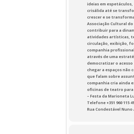
ideias em espetáculos,
crisálida até se trans
crescer e se transforma
Associação Cultural do
contribuir para a dina
atividades artísticas, 
circulação, exibição, 
companhia profissional
através de uma estraté
democratizar o acesso 
chegar a espaços não co
que falam sobre assun
companhia cria ainda e
oficinas de teatro par
– Festa da Marioneta Lu
Telefone +351 960 115 4
Rua Condestável Nuno Á