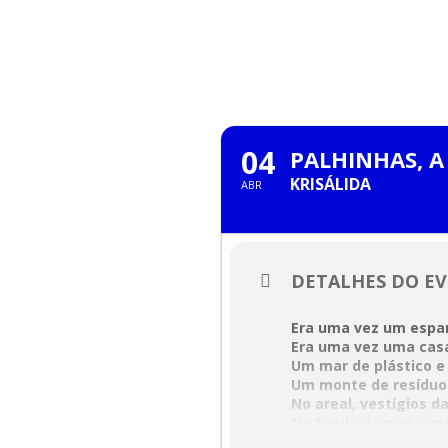
Skip
to
content
ABRIL, 2025
04
PALHINHAS, A
KRISÁLIDA
ABR
DETALHES DO E
Era uma vez um espa
Era uma vez uma cas
Um mar de plástico 
Um monte de resíduo
No areal, vestígios 
No fundo do mar, um