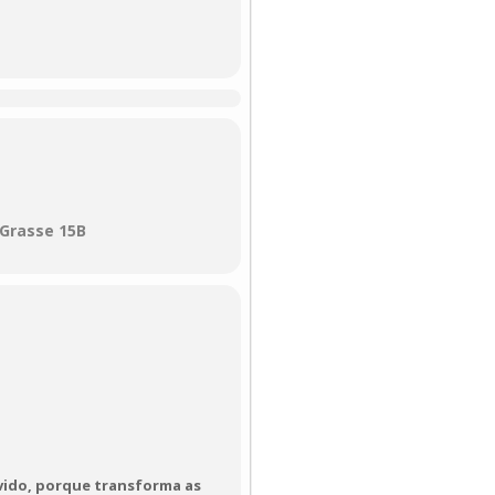
 se permite olhar para os
m benefício comum.
 Grasse 15B
vido, porque transforma as