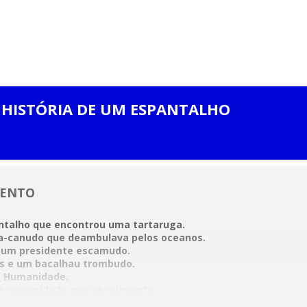
 HISTÓRIA DE UM ESPANTALHO
VENTO
ntalho que encontrou uma tartaruga.
a-canudo que deambulava pelos oceanos.
e um presidente escamudo.
s e um bacalhau trombudo.
da Humanidade.
a comunidade que se reinventa.