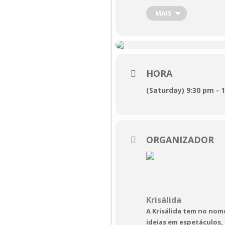
resíduos acumulados 
MAIS
Palhinhas, a His
Krisálida

HORA
28 de outubro de 
(Saturday) 9:30 pm - 
MOMO · Museu do C
21:30

Duração:
 00h45  
ORGANIZADOR
Krisálida
A Krisálida tem no nom
ideias em espetáculos,