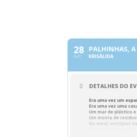
Skip
to
content
OUTUBRO, 2
28
PALHINHAS, A
KRISÁLIDA
OUT
DETALHES DO E
Era uma vez um espa
Era uma vez uma cas
Um mar de plástico 
Um monte de resíduo
No areal, vestígios 
No fundo do mar, um
Palhinhas, a Históri