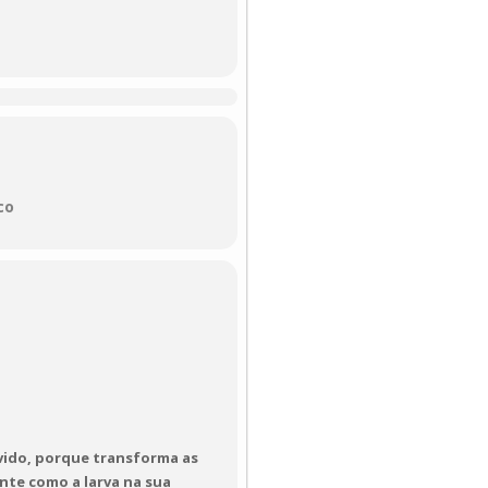
m benefício comum.
co
vido, porque transforma as
nte como a larva na sua