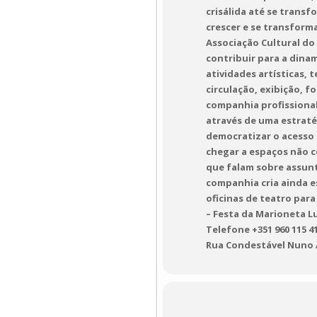
crisálida até se trans
crescer e se transforma
Associação Cultural do
contribuir para a dina
atividades artísticas, 
circulação, exibição, 
companhia profissional
através de uma estraté
democratizar o acesso 
chegar a espaços não co
que falam sobre assun
companhia cria ainda e
oficinas de teatro par
– Festa da Marioneta Lu
Telefone +351 960 115 4
Rua Condestável Nuno Á