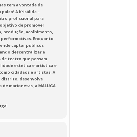
 mas tem a vontade de
palco! A Krisálida –
tro profissional para
 objetivo de promover
ão, produção, acolhimento,
 e performativas. Enquanto
tende captar públicos
rando descentralizar e
os de teatro que possam
idade estética e artística e
omo cidadãos e artistas. A
 distrito, desenvolve
tro de marionetas, a MALUGA
ugal