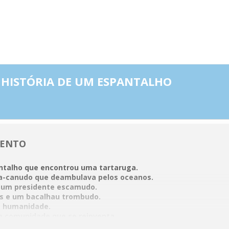
023
 HISTÓRIA DE UM ESPANTALHO
VENTO
ntalho que encontrou uma tartaruga.
a-canudo que deambulava pelos oceanos.
e um presidente escamudo.
s e um bacalhau trombudo.
da humanidade.
a comunidade que se reinventa.
a de um Espantalho é uma aventura pelo universo marinho que 