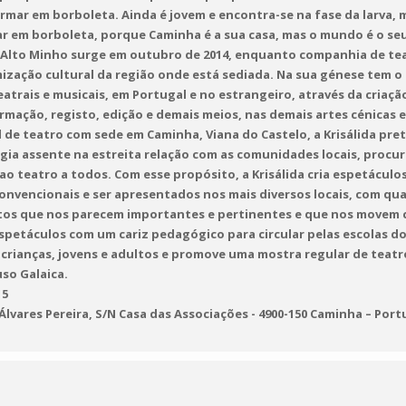
formar em borboleta. Ainda é jovem e encontra-se na fase da larva,
r em borboleta, porque Caminha é a sua casa, mas o mundo é o seu 
 Alto Minho surge em outubro de 2014, enquanto companhia de tea
mização cultural da região onde está sediada. Na sua génese tem o
teatrais e musicais, em Portugal e no estrangeiro, através da criaç
formação, registo, edição e demais meios, nas demais artes cénicas
 de teatro com sede em Caminha, Viana do Castelo, a Krisálida pre
gia assente na estreita relação com as comunidades locais, procu
ao teatro a todos. Com esse propósito, a Krisálida cria espetácul
nvencionais e ser apresentados nos mais diversos locais, com qual
tos que nos parecem importantes e pertinentes e que nos movem c
spetáculos com um cariz pedagógico para circular pelas escolas do
a crianças, jovens e adultos e promove uma mostra regular de tea
so Galaica.
15
lvares Pereira, S/N Casa das Associações - 4900-150 Caminha – Port