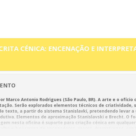
2023
SCRITA CÉNICA: ENCENAÇÃO E INTERPRET
VENTO
or Marco Antonio Rodrigues (São Paulo, BR). A arte e o ofício 
ação. Serão explorados elementos técnicos de criatividade, 
a de texto, a partir do sistema Stanislavki, pretendendo levar a u
tiva. Elementos de aproximação Stanislavski e Brecht. O foc
em nesta oficina é suporte para criação cénica em qualquer 
alho e à pesquisa de encenadores, atores, dramaturgos, estud
 cénica.