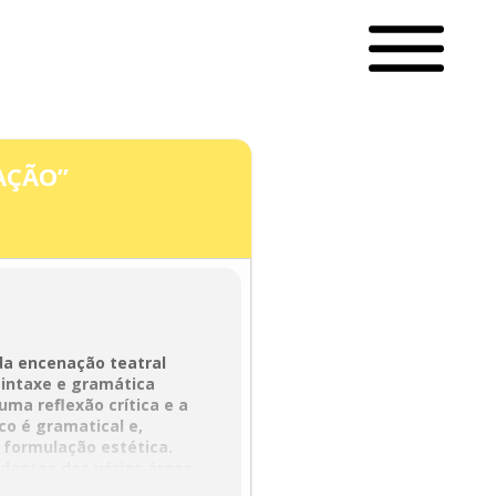
AÇÃO”
da encenação teatral
sintaxe e gramática
ma reflexão crítica e a
o é gramatical e,
formulação estética.
antes das várias áreas