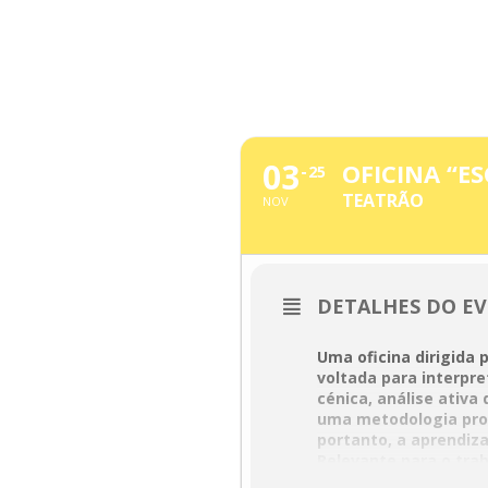
Skip
to
content
NOVEMBRO, 
03
OFICINA “E
25
TEATRÃO
NOV
DETALHES DO E
Uma oficina dirigida p
voltada para interpret
cénica, análise ativ
uma metodologia produ
portanto, a aprendizag
Relevante para o trab
de criação artística e