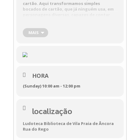
cartão. Aqui transformamos simples
bocados de cartão, que já ninguém usa, em
personagens diversas, capazes de contar
histórias incríveis. Mãos à obra, vamos criar!
MAIS
Oficina Criativa de Construção 
de Marionetas - Marionetão
Krisálida TEATRO

27 de novembro

HORA
Ludoteca de Vila Praia de Âncora

10h00 às 12h00

(Sunday) 10:00 am - 12:00 pm
Faixa Etária:
 M/4
localização
Ludoteca Biblioteca de Vila Praia de Âncora
Rua do Rego