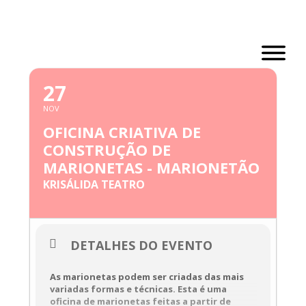
Skip
to
content
NOVEMBRO, 2022
27
NOV
OFICINA CRIATIVA DE
CONSTRUÇÃO DE
MARIONETAS - MARIONETÃO
KRISÁLIDA TEATRO
DETALHES DO EVENTO
As marionetas podem ser criadas das mais
variadas formas e técnicas. Esta é uma
oficina de marionetas feitas a partir de