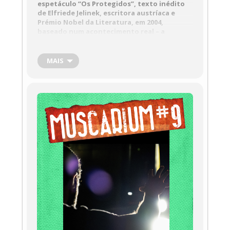
espetáculo “Os Protegidos”, texto inédito
de Elfriede Jelinek, escritora austríaca e
Prémio Nobel da Literatura, em 2004,
baseado num acontecimento real – a
presença em território austríaco, no final de
2012, de cerca de 100 refugiados de várias
nacionalidades e em busca de asilo na
MAIS
Europa. Este novo espetáculo do
teatromosca tem estreia prevista a 23 de
novembro de 2023 no AMAS – Auditório
Municipal António Silva. Esta formação tem
como objetivo a abertura da sala de ensaios
e permitir aos participantes externos
aceder e participar no processo de criação,
assim como, favorecer o alargamento de
discussões relacionadas com a dramaturgia
e as temáticas associadas ao projeto.
Workshop de Técnica de Ator
Pedro Alves

18 a 23 de setembro
