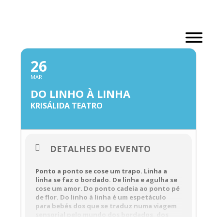
Skip
to
content
MARÇO, 2023
26
MAR
DO LINHO À LINHA
KRISÁLIDA TEATRO
DETALHES DO EVENTO
Ponto a ponto se cose um trapo. Linha a
linha se faz o bordado. De linha e agulha se
cose um amor. Do ponto cadeia ao ponto pé
de flor. Do linho à linha é um espetáculo
para bebés dos que se traduz numa viagem
sensorial pelo mundo dos bordados, dos