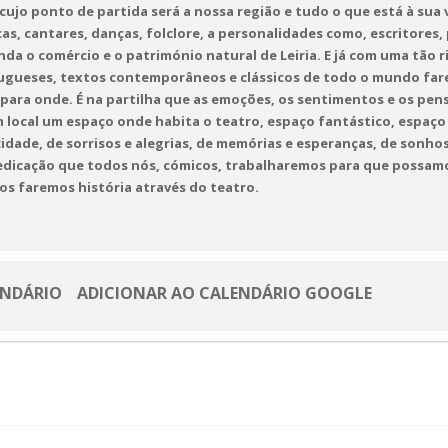
ujo ponto de partida será a nossa região e tudo o que está à sua v
cas, cantares, danças, folclore, a personalidades como, escritore
inda o comércio e o património natural de Leiria. E já com uma tão r
ugueses, textos contemporâneos e clássicos de todo o mundo fa
ara onde. É na partilha que as emoções, os sentimentos e os pen
m local um espaço onde habita o teatro, espaço fantástico, espaço 
idade, de sorrisos e alegrias, de memórias e esperanças, de sonhos
dedicação que todos nós, cómicos, trabalharemos para que possam
os faremos história através do teatro.
ENDÁRIO
ADICIONAR AO CALENDÁRIO GOOGLE