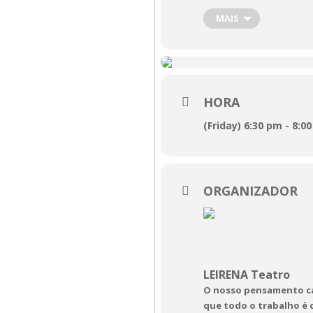
Pela primeira vez, est
MAIS
comunidade portugue
Para além disto, have
Grande (Teatro Steph
Daremos continuidade
em isolamento é o púb
HORA
(Friday) 6:30 pm - 8:0
Colmeia · Projet
Leirena Teatro -
31 de Maio
ORGANIZADOR
Pombal
18:30
Duração:
 90'
Faixa Etária:
 M/
LEIRENA Teatro
O nosso pensamento cab
que todo o trabalho é 