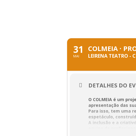
Skip
to
content
MAIO, 2024
31
COLMEIA · PR
LEIRENA TEATRO - 
MAI
DETALHES DO E
O
COLMEIA
é um proje
apresentação das su
Para isso, tem uma r
espetáculo, construíd
A inclusão e a criat
equipa de profission
média) de apresenta