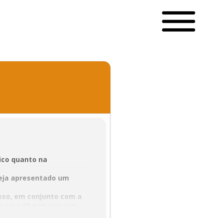
ico quanto na
seja apresentado um
esso, em conjunto com a
ão para 20 minutos (em