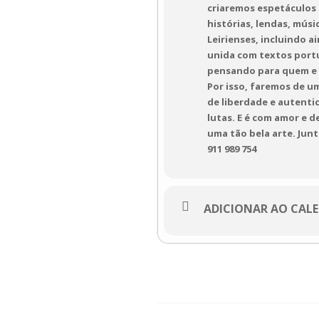
criaremos espetáculos c
histórias, lendas, músi
Leirienses, incluindo a
unida com textos port
pensando para quem e p
Por isso, faremos de u
de liberdade e autentic
lutas. E é com amor e 
uma tão bela arte. Junt
911 989 754
ADICIONAR AO CAL