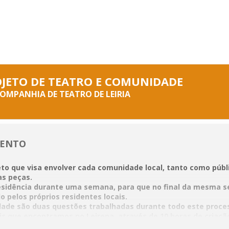
OJETO DE TEATRO E COMUNIDADE
COMPANHIA DE TEATRO DE LEIRIA
VENTO
to que visa envolver cada comunidade local, tanto como públ
as peças.
esidência durante uma semana, para que no final da mesma 
o pelos próprios residentes locais.
ivdade são duas questões trabalhadas durante todo este proc
ais que encontramos no Leirena, através de 10 horas de criaç
ção.