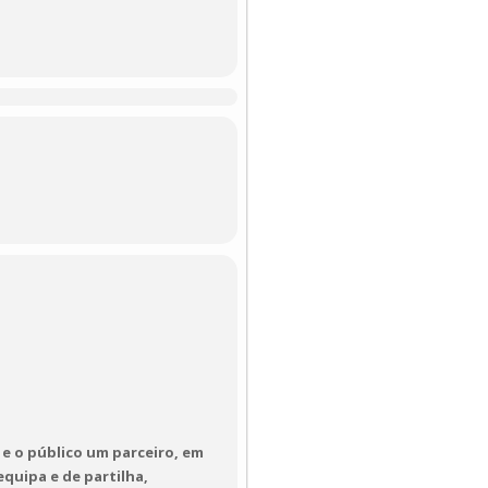
 Saudita), entre a
tro Cine) e da Marinha
s, onde a população idosa
e o público um parceiro, em
quipa e de partilha,