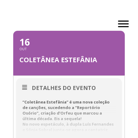
Skip
to
content
OUTUBRO, 2022
16
OUT
COLETÂNEA ESTEFÂNIA
DETALHES DO EVENTO
“Coletânea Estefânia”
é uma nova coleção
de canções, sucedendo a
“Reportório
Osório”
, criação d’Orfeu que marcou a
última década. Eis a sequela!
No novo espetáculo, à dupla Luís Fernandes
e Sónia Sobral junta-se agora a cantatriz
Patrícia Lestre, encarnando as personagens