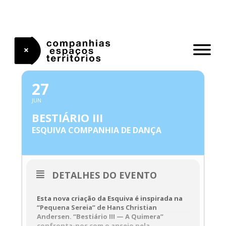
Skip
to
content
JUNHO, 2026
27
JUN
BESTIÁRIO III
ESQUIVA COMPANHIA DE DANÇA
DETALHES DO EVENTO
Esta nova criação da Esquiva é inspirada na
“Pequena Sereia” de Hans Christian
Andersen. “Bestiário III — A Quimera”
confronta-nos com o anseio pela