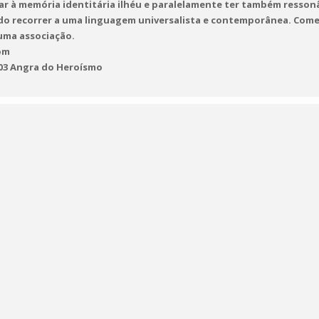
ar à memória identitária ilhéu e paralelamente ter também resson
do recorrer a uma linguagem universalista e contemporânea. Com
 uma associação.
om
-103 Angra do Heroísmo