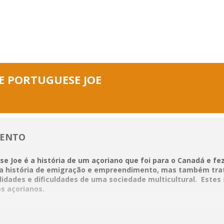
E PORTUGUESE JOE
VENTO
se Joe
é a história de um açoriano que foi para o Canadá e fe
a história de emigração e empreendimento, mas também trat
lidades e dificuldades de uma sociedade multicultural. Estes
os açorianos.
orma, mas tem uma seriedade em seu centro. O uso conscien