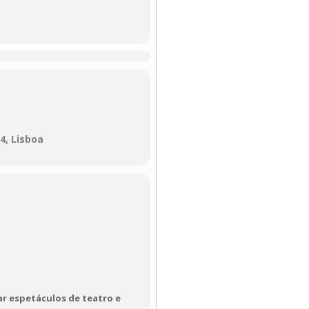
logias (marionetas,
ética.
4, Lisboa
r espetáculos de teatro e