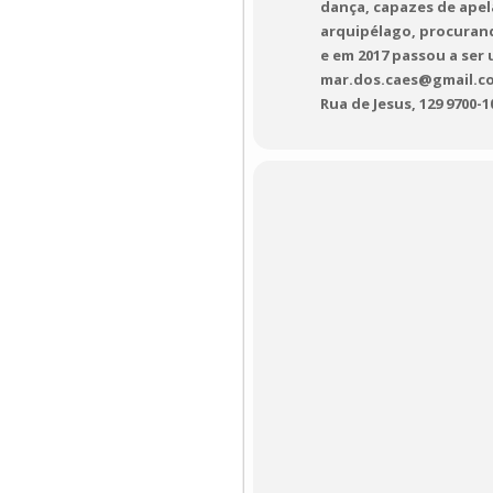
dança, capazes de apel
arquipélago, procuran
e em 2017 passou a ser
mar.dos.caes@gmail.c
Rua de Jesus, 129 9700