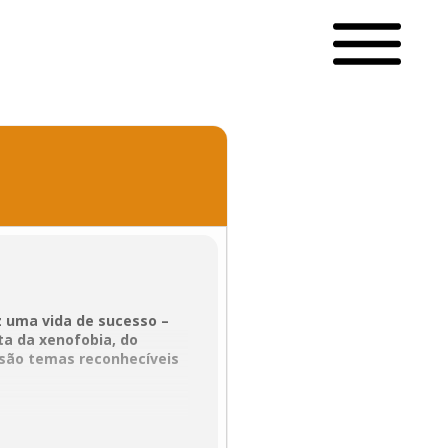
z uma vida de sucesso –
a da xenofobia, do
 são temas reconhecíveis
te de formas populares de