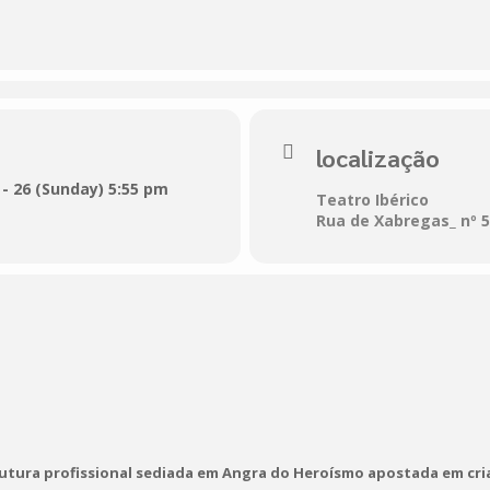
tratégia teatral deliberada. Servimo-nos de diversas metodo
) para conseguir uma linguagem mais inclusiva, universal e po
uguese Joe
localização
 - 26 (Sunday) 5:55 pm
00
Teatro Ibérico
Rua de Xabregas_ nº 5
00
 Lisboa 
12
I
!<
utura profissional sediada em Angra do Heroísmo apostada em cria