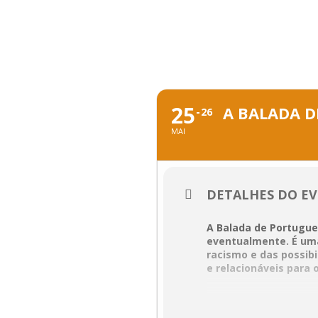
Skip
to
content
MAIO, 2024
25
A BALADA D
26
MAI
DETALHES DO E
A Balada de Portugue
eventualmente. É um
racismo e das possibi
e relacionáveis para 
A peça é cómica na f