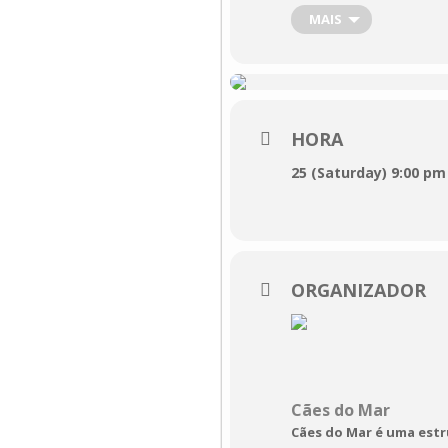
performance é uma es
MAIS
teatro físico, música
A Balada de Port
Cães do Mar
HORA
25 (Saturday) 9:00 pm
25 de Maio · 21:
26 de Maio · 17:
Teatro Ibérico ·
Duração:
 5
ORGANIZADOR
Faixa etária:
 M/
Bilheteira: >
AQU
Cães do Mar
Cães do Mar é uma estr