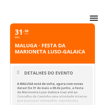
Skip
to
content
MAIO, 2025
31
08
JUN
MAI
MALUGA · FESTA DA
MARIONETA LUSO-GALAICA
DETALHES DO EVENTO
A MALUGA está de volta, agora com novas
datas! De 31 de maio a 08 de junho, a Festa
da Marioneta Luso-Galaica traz até ao
Concelho de Caminha uma atividade intensa
que passa por animações, espetáculos,
jogos, oficinas e exposição de cabeçudos,