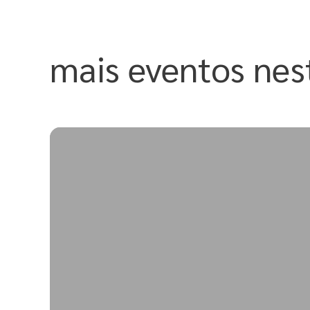
Skip
to
content
mais eventos nes