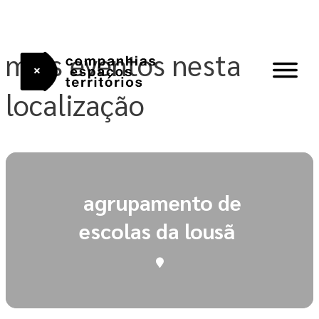
Skip
to
content
mais eventos nesta
localização
agrupamento de
escolas da lousã