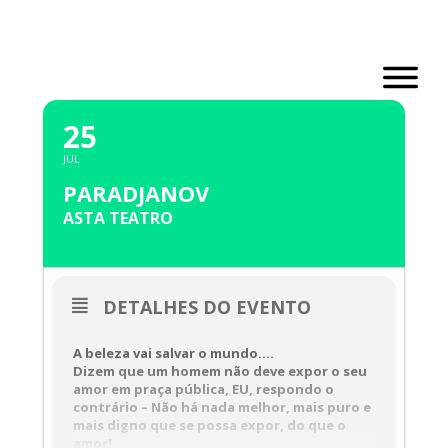
Skip
to
content
JULHO, 2023
25
JUL
PARADJANOV
ASTA TEATRO
DETALHES DO EVENTO
A beleza vai salvar o mundo….
Dizem que um homem não deve expor o seu
amor em praça pública, EU, respondo o
contrário – Não há nada melhor, mais puro e
mais digno que se possa expor, do que o
amor!