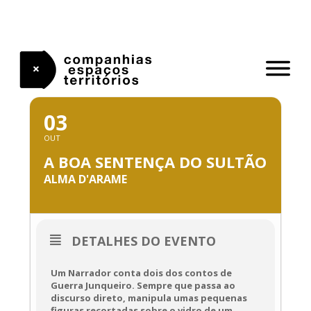
Skip
to
content
OUTUBRO, 2022
03
OUT
A BOA SENTENÇA DO SULTÃO
ALMA D'ARAME
DETALHES DO EVENTO
Um Narrador conta dois dos contos de
Guerra Junqueiro. Sempre que passa ao
discurso direto, manipula umas pequenas
figuras recortadas sobre o vidro de um