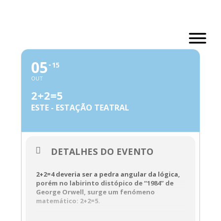
Skip
to
content
OUTUBRO, 2023
05
15
OUT
2+2=5
ESTE - ESTAÇÃO TEATRAL
DETALHES DO EVENTO
2+2=4 deveria ser a pedra angular da lógica,
porém no labirinto distópico de “1984” de
George Orwell, surge um fenómeno
matemático: 2+2=5.