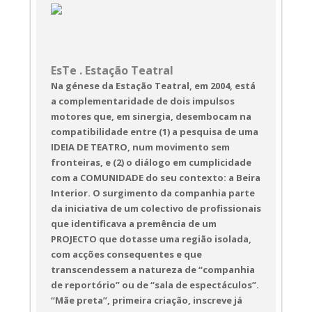
Estácio | Espaço Cénico: Criação coletiva |
Desenho e operação de luz: Pedro Fino |
Participação Especial: Marta Ramos (Voz /
Canção de Embalar) e Gonçalo Alves (Bateria)
| Design gráfico: Jorge Portugal/PURETUGAL
| Direção de Produção: Alexandre Barata
EsTe . Estação Teatral
Na génese da Estação Teatral, em 2004, está
a complementaridade de dois impulsos
motores que, em sinergia, desembocam na
2+2=5
compatibilidade entre (1) a pesquisa de uma
A partir de "1984" de George 
IDEIA DE TEATRO, num movimento sem
Orwell)

fronteiras, e (2) o diálogo em cumplicidade
ESTE - Estação Teatral

com a COMUNIDADE do seu contexto: a Beira
Interior. O surgimento da companhia parte
5 a 15 de outubro

da iniciativa de um colectivo de profissionais
Auditório da Moagem - Fundão

que identificava a premência de um
Qui. a sáb. às 21h30

PROJECTO que dotasse uma região isolada,
Dom. às 17h00

com acções consequentes e que
transcendessem a natureza de “companhia
Duração: 
01h00  Faixa Etária: 
M/14
de reportório” ou de “sala de espectáculos”.
“Mãe preta”, primeira criação, inscreve já